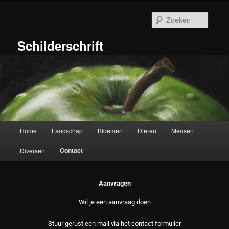
Ga
naar
Zoeke
de
primaire
Schilderschrift
inhoud
Hoofdmenu
Home
Landschap
Bloemen
Dieren
Mensen
Contact
Diversen
Aanvragen
Wil je een aanvraag doen
Stuur gerust een mail via het contact formulier