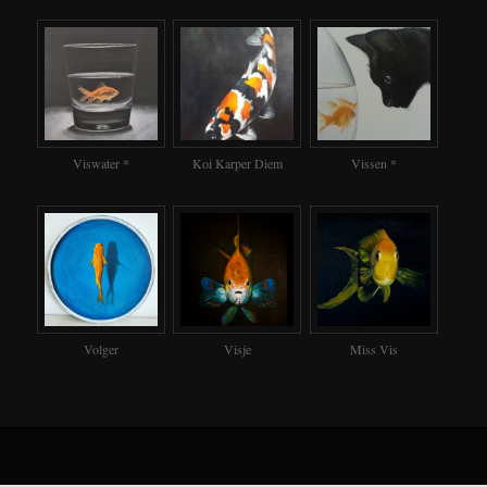
Viswater *
Koi Karper Diem
Vissen *
Volger
Visje
Miss Vis