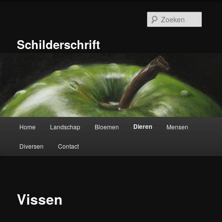
Ga
naar
Zoeke
de
primaire
Schilderschrift
inhoud
Hoofdmenu
Dieren
Home
Landschap
Bloemen
Mensen
Diversen
Contact
Vissen