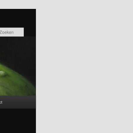
Zoeken
ct