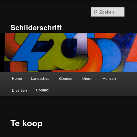
Ga
naar
Zoeke
de
primaire
Schilderschrift
inhoud
Hoofdmenu
Home
Landschap
Bloemen
Dieren
Mensen
Contact
Diversen
Te koop