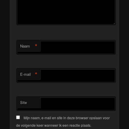
*
Naam
*
E-mail
Site
Mijn naam, e-mail en site in deze browser opslaan voor
de volgende keer wanneer ik een reactie plaats.