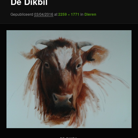
De Dikbil
Gepubliceerd
03/04/2016
at
2259 × 1771
in
Dieren