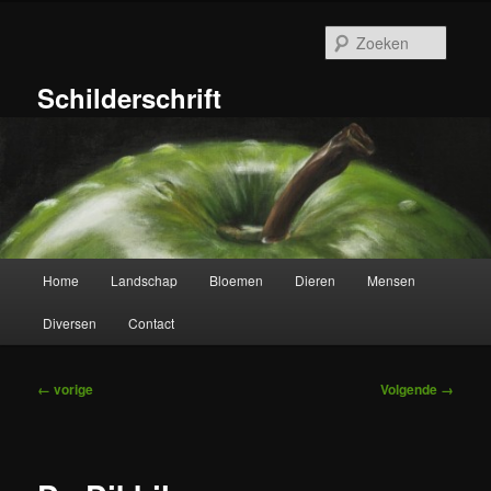
Ga
naar
Zoeke
de
primaire
Schilderschrift
inhoud
Hoofdmenu
Home
Landschap
Bloemen
Dieren
Mensen
Diversen
Contact
Afbeeldingsnavigatie
← vorige
Volgende →