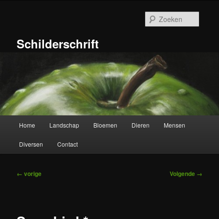
Ga
naar
Zoeke
de
primaire
Schilderschrift
inhoud
Hoofdmenu
Home
Landschap
Bloemen
Dieren
Mensen
Diversen
Contact
Afbeeldingsnavigatie
← vorige
Volgende →