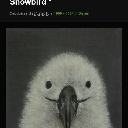
Snowbird *
Gepubliceerd
28/02/2016
at
1090 × 1084
in
Dieren