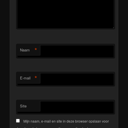
*
Naam
*
E-mail
Site
Mijn naam, e-mail en site in deze browser opslaan voor