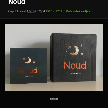
Noud
Gepubliceerd
12/03/2023
at
2560 × 1759
in
Geboortekaartjes
NOUD