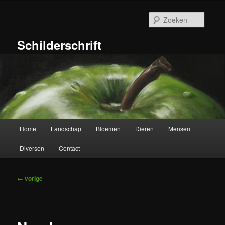
Ga
naar
Zoeke
de
primaire
Schilderschrift
inhoud
Hoofdmenu
Home
Landschap
Bloemen
Dieren
Mensen
Diversen
Contact
Afbeeldingsnavigatie
← vorige