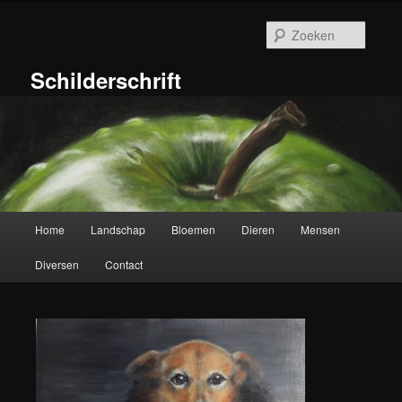
Ga
naar
Zoeke
de
primaire
Schilderschrift
inhoud
Hoofdmenu
Home
Landschap
Bloemen
Dieren
Mensen
Diversen
Contact